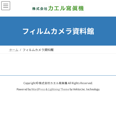
コ
ナ
ン
ビ
テ
ゲ
ン
ー
ツ
シ
へ
ョ
フィルムカメラ資料館
ス
ン
キ
に
ッ
移
プ
動
ホーム
フィルムカメラ資料館
Copyright © 株式会社カエル寫眞機 All Rights Reserved.
Powered by
WordPress
&
Lightning Theme
by Vektor,Inc. technology.